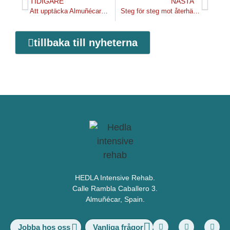
TIDIGARE
NÄSTA
Att upptäcka Almuñécar genom andras ögon
Steg för steg mot återhämtning efter stroke
tillbaka till nyheterna
HEDLA Intensive Rehab.
Calle Rambla Caballero 3.
Almuñécar, Spain.
Vanliga frågor
Jobba hos oss