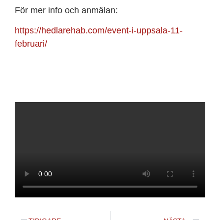
För mer info och anmälan:
https://hedlarehab.com/event-i-uppsala-11-
februari/