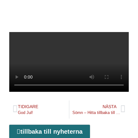
TIDIGARE
NÄSTA
God Jul!
Sömn – Hitta tillbaka till goda rutiner efter helgerna
tillbaka till nyheterna